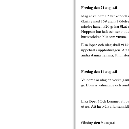
Fredag den 21 augusti
Idag är valparna 2 veckor och 
ökning med 159 gram. Födelsev
mindre hanen 520 gr har ökat me
Hoppsan har haft och ser att de
hur storleken blir som vuxna.
Elsa löper, och idag skall vi 
uppehåll i uppfödningen. Att ha
andra stanna hemma, åtminstone 
Fredag den 14 augusti
Valparna är idag en vecka gam
gr. Dom är valmatade och run
Elsa löper ! Och kommer att p
ut nu. Att ha två kullar samtid
Söndag den 9 augusti