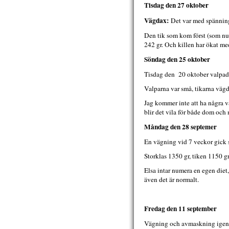
Tisdag den 27 oktober
Vägdax:
Det var med spänning 
Den tik som kom först (som nu h
242 gr. Och killen har ökat med
Söndag den 25 oktober
Tisdag den 20 oktober valpade
Valparna var små, tikarna väg
Jag kommer inte att ha några va
blir det vila för både dom och
Måndag den 28 septemer
En vägning vid 7 veckor gick s
Storklas 1350 gr, tiken 1150 gr
Elsa intar numera en egen diet, 
även det är normalt.
Fredag den 11 september
Vägning och avmaskning igen. 