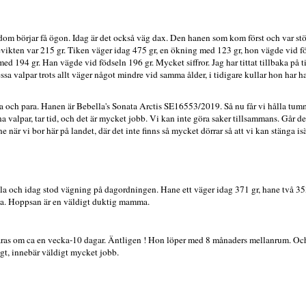
dom börjar få ögon. Idag är det också väg dax. Den hanen som kom först och var stör
ikten var 215 gr. Tiken väger idag 475 gr, en ökning med 123 gr, hon vägde vid f
d 194 gr. Han vägde vid födseln 196 gr. Mycket siffror. Jag har tittat tillbaka på 
ssa valpar trots allt väger något mindre vid samma ålder, i tidigare kullar hon har h
åka och para. Hanen är Bebella's Sonata Arctis SE16553/2019. Så nu får vi hålla tumm
 valpar, tar tid, och det är mycket jobb. Vi kan inte göra saker tillsammans. Går de
när vi bor här på landet, där det inte finns så mycket dörrar så att vi kan stänga i
la och idag stod vägning på dagordningen. Hane ett väger idag 371 gr, hane två 35
da. Hoppsan är en väldigt duktig mamma.
aras om ca en vecka-10 dagar. Äntligen ! Hon löper med 8 månaders mellanrum. Och 
igt, innebär väldigt mycket jobb.