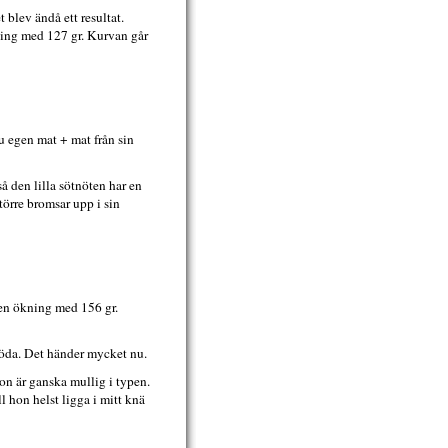
 blev ändå ett resultat.
ning med 127 gr. Kurvan går
nu egen mat + mat från sin
 den lilla sötnöten har en
örre bromsar upp i sin
 en ökning med 156 gr.
föda. Det händer mycket nu.
hon är ganska mullig i typen.
 hon helst ligga i mitt knä