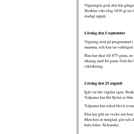
Vägningen gick den här gången o
Storklas vikt idag 1016 gr en 
stadigt uppåt.
Lördag den 5 september
Vägning stod på programmet i gå
mamma, och han tar verkligen f
Han har ökat till 875 gram, en
ökning med 84 gram. Och det hä
viktökning.
Lördag den 29 augusti
Igår var det vägdax igen. Stor
Valparna har fått flyttat ut fr
Valparna har också blivit avma
Elsa har gått en vecka sen hon 
Men hon är matglad, går och sl
hela tiden. Så kanske.