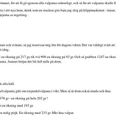
rimmet, för att få gå igenom alla valparna ordentligt, och så fär att valparna skulle få
a i sitt nya hem, skrek som en stucken gris bara jag slog på klippmaskinen - innan
jejerna sa ingetting.
re och svårare, så jag reservear mig lite för dagens vikter. Det var väldigt svårt att
t idag.
95 en ökning på 217 gr, tik två 998 en ökning på 92 gr. Och så grabben 1247 en ökn
terna. Annars börjar det bli full rulle på dom.
åt alla håll.
elvalparna gått om toypudelvalpana i vikt. Men så är dom också runda och fina.
 978 gr - en ökning på hela 202 gr !
 gr en ökning med 193 gr.
n redig pöjk. En ökning med 233 gr. Mkt fina valpar.