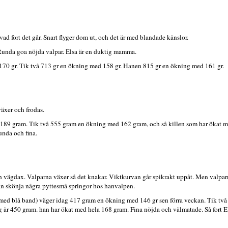
vad fort det går. Snart flyger dom ut, och det är med blandade känslor.
Runda goa nöjda valpar. Elsa är en duktig mamma.
 170 gr. Tik två 713 gr en ökning med 158 gr. Hanen 815 gr en ökning med 161 gr.
äxer och frodas.
 189 gram. Tik två 555 gram en ökning med 162 gram, och så killen som har ökat m
unda och fina.
ch vägdax. Valparna växer så det knakar. Viktkurvan går spikrakt uppåt. Men valparna
n skönja några pyttesmå springor hos hanvalpen.
med blå band) väger idag 417 gram en ökning med 146 gr sen förra veckan. Tik t
 är 450 gram. han har ökat med hela 168 gram. Fina nöjda och välmatade. Så fort Els