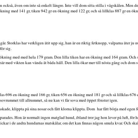
ckså, även om inte så enkelt längre. Inte vill dom sitta stilla i vågskålen. Men det
ökning med 141 gr, tiken 942 gr en ökning med 122 gr, och så lillklas 887 gr en ök
r. Storklas har verkligen ätit upp sig, han är en riktig fetknopp, valparna äter ju 
ör sig.
 ökning med med hela 179 gram. Den lilla tiken har en ökning med 164 gram. Och så
r med vikten kan vända åt båda håll. Den lilla ökar mer till nösta gång och dom st
klas 696 en ökning med 166 gr, tiken 656 en ökning med 181 gr och så lillklas 676
ån sovrummet till allrummet, så nu kan vi får sova med öppet fönster igen.
skade, klippta på sina nosar och fått klorna klippta. Dom har fått börja med egen 
parades. Hon är normalt ingen matglad hund, ibland tror jag hon lever på luft, för 
ickar i de andra hundarnas matskålar, om det kan finnas någon smula kvar. Och skall