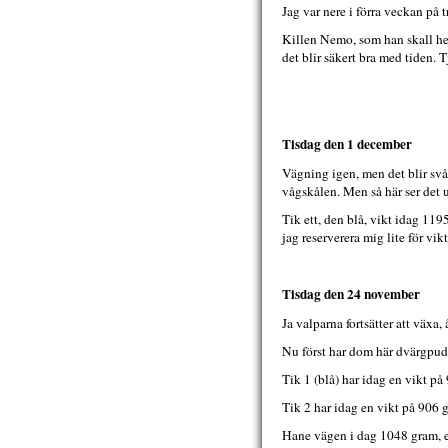
Jag var nere i förra veckan på t
Killen Nemo, som han skall het
det blir säkert bra med tiden. T
Tisdag den 1 december
Vägning igen, men det blir svåra
vågskålen. Men så här ser det u
Tik ett, den blå, vikt idag 11
jag reserverera mig lite för vik
Tisdag den 24 november
Ja valparna fortsätter att växa, 
Nu först har dom här dvärgpud
Tik 1 (blå) har idag en vikt på
Tik 2 har idag en vikt på 906
Hane vägen i dag 1048 gram, e