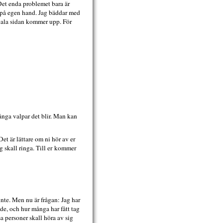
 Det enda problemet bara är
r på egen hand. Jag bäddar med
 svala sidan kommer upp. För
ånga valpar det blir. Man kan
et är lättare om ni hör av er
ag skall ringa. Till er kommer
inte. Men nu är frågan: Jag har
ade, och hur många har fått tag
a personer skall höra av sig