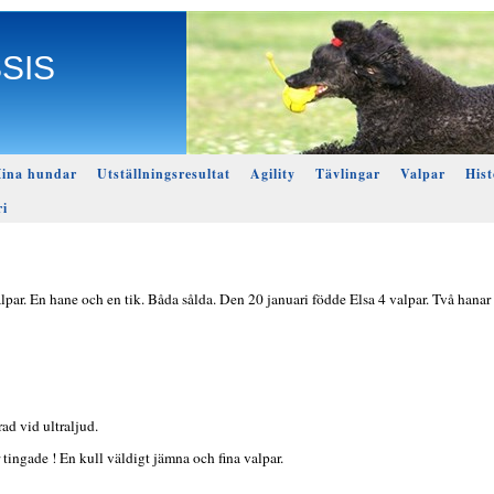
SSIS
ina hundar
Utställningsresultat
Agility
Tävlingar
Valpar
Hist
ri
par. En hane och en tik. Båda sålda. Den 20 januari födde Elsa 4 valpar. Två hanar 
ad vid ultraljud.
är tingade ! En kull väldigt jämna och fina valpar.