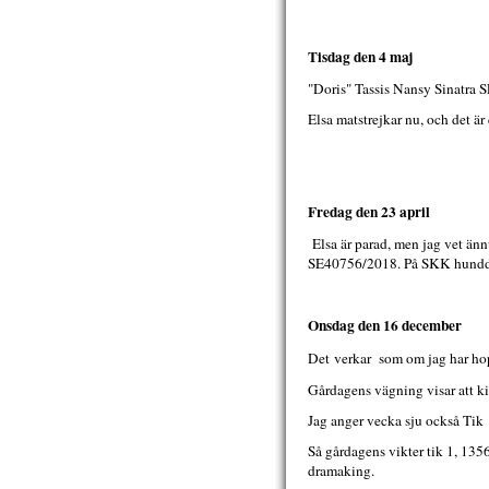
Tisdag den 4 maj
"Doris" Tassis Nansy Sinatra 
Elsa matstrejkar nu, och det är 
Fredag den 23 april
Elsa är parad, men jag vet änn
SE40756/2018. På SKK hunddata
Onsdag den 16 december
Det
verkar som om jag har hopp
Gårdagens vägning visar att kill
Jag anger vecka sju också Tik
Så gårdagens vikter tik 1, 1356
dramaking.