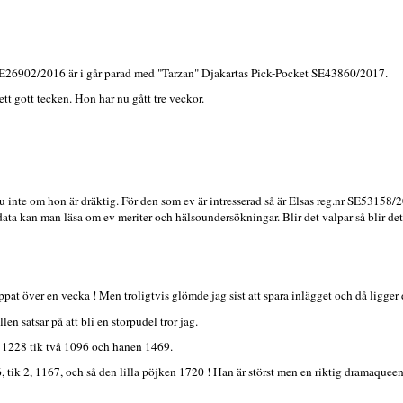
SE26902/2016 är i går parad med "Tarzan" Djakartas Pick-Pocket SE43860/2017.
ett gott tecken. Hon har nu gått tre veckor.
u inte om hon är dräktig. För den som ev är intresserad så är Elsas reg.nr SE53158/
 kan man läsa om ev meriter och hälsoundersökningar. Blir det valpar så blir det
at över en vecka ! Men troligtvis glömde jag sist att spara inlägget och då ligger d
en satsar på att bli en storpudel tror jag.
 1228 tik två 1096 och hanen 1469.
, tik 2, 1167, och så den lilla pöjken 1720 ! Han är störst men en riktig dramaqueen