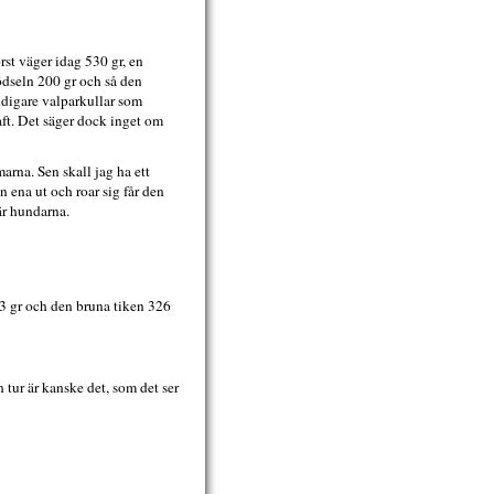
st väger idag 530 gr, en
ödseln 200 gr och så den
tidigare valparkullar som
aft. Det säger dock inget om
arna. Sen skall jag ha ett
n ena ut och roar sig får den
sär hundarna.
3 gr och den bruna tiken 326
tur är kanske det, som det ser