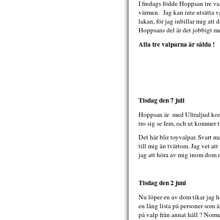
I fredags födde Hoppsan tre val
värmen. Jag kan inte utsätta v
lakan, för jag inbillar mig att
Hoppsans del är det jobbigt m
Alla tre valparna är sålda !
Tisdag den 7 juli
Hoppsan är med Ultraljud konst
tro sig se fem, och ut kommer tr
Det här blir toyvalpar. Svart m
till mig än tvärtom. Jag vet att
jag att höra av mig inom dom 
Tisdag den 2 juni
Nu löper en av dom tikar jag ha
en lång lista på personer som ä
på valp från annat håll ? Norma