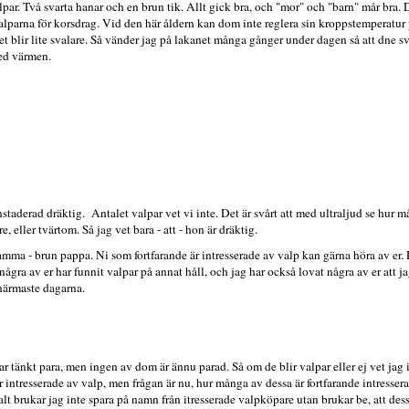
par. Två svarta hanar och en brun tik. Allt gick bra, och "mor" och "barn" mår bra.
alparna för korsdrag. Vid den här åldern kan dom inte reglera sin kroppstemperatu
 det blir lite svalare. Så vänder jag på lakanet många gånger under dagen så att dne
ed värmen.
aderad dräktig. Antalet valpar vet vi inte. Det är svårt att med ultraljud se hur m
e, eller tvärtom. Så jag vet bara - att - hon är dräktig.
amma - brun pappa. Ni som fortfarande är intresserade av valp kan gärna höra av er. D
 några av er har funnit valpar på annat håll, och jag har också lovat några av er att j
närmaste dagarna.
r tänkt para, men ingen av dom är ännu parad. Så om de blir valpar eller ej vet jag 
r intresserade av valp, men frågan är nu, hur många av dessa är fortfarande intresser
lt brukar jag inte spara på namn från itresserade valpköpare utan brukar be, att dess