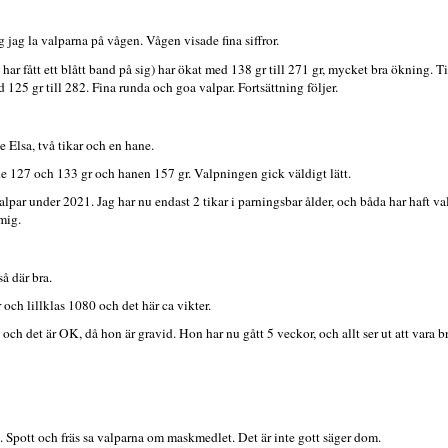
jag la valparna på vågen. Vågen visade fina siffror.
ar fått ett blått band på sig) har ökat med 138 gr till 271 gr, mycket bra ökning. Ti
 125 gr till 282. Fina runda och goa valpar. Fortsättning följer.
 Elsa, två tikar och en hane.
de 127 och 133 gr och hanen 157 gr. Valpningen gick väldigt lätt.
lpar under 2021. Jag har nu endast 2 tikar i parningsbar ålder, och båda har haft val
 mig.
å där bra.
 och lillklas 1080 och det här ca vikter.
och det är OK, då hon är gravid. Hon har nu gått 5 veckor, och allt ser ut att vara br
Spott och fräs sa valparna om maskmedlet. Det är inte gott säger dom.